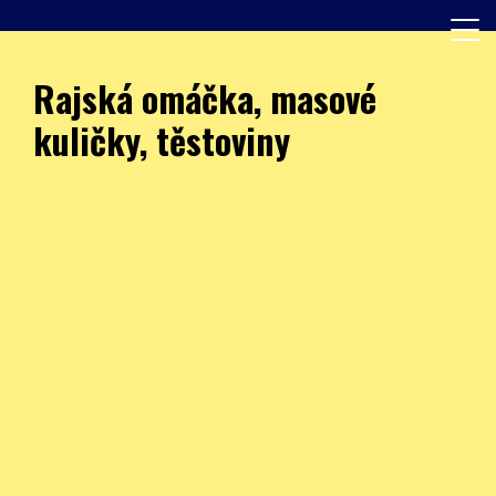
Skip
to
content
Další web používající WordPress
JÍDELNA – ZŠ Burešova
Rajská omáčka, masové
kuličky, těstoviny