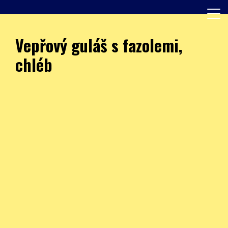
Skip
to
content
Další web používající WordPress
JÍDELNA – ZŠ Burešova
Vepřový guláš s fazolemi,
chléb