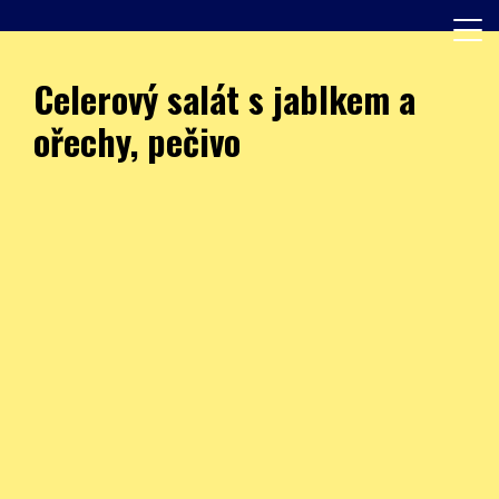
Skip
to
content
Další web používající WordPress
JÍDELNA – ZŠ Burešova
Celerový salát s jablkem a
ořechy, pečivo