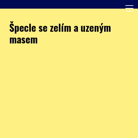
Skip
to
content
Další web používající WordPress
JÍDELNA – ZŠ Burešova
Špecle se zelím a uzeným
masem