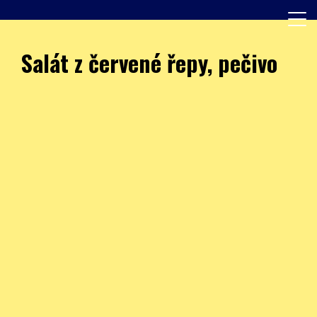
Skip
to
content
Další web používající WordPress
JÍDELNA – ZŠ Burešova
Salát z červené řepy, pečivo