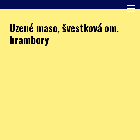
Skip
to
content
Další web používající WordPress
JÍDELNA – ZŠ Burešova
Uzené maso, švestková om.
brambory