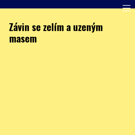
Skip
to
content
Další web používající WordPress
JÍDELNA – ZŠ Burešova
Závin se zelím a uzeným
masem