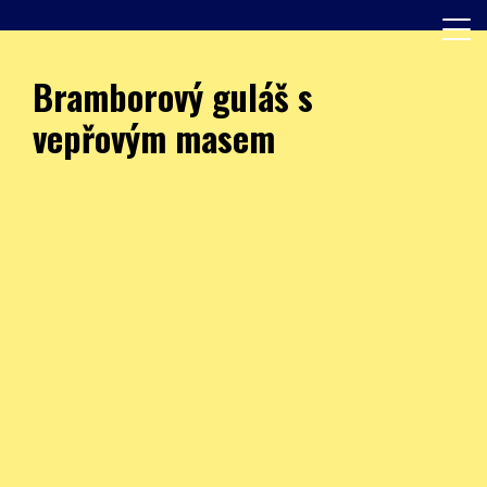
Skip
to
content
Další web používající WordPress
JÍDELNA – ZŠ Burešova
Bramborový guláš s
vepřovým masem