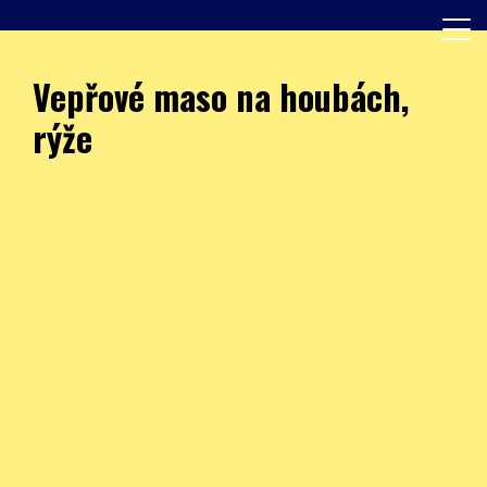
Skip
to
content
Další web používající WordPress
JÍDELNA – ZŠ Burešova
Vepřové maso na houbách,
rýže