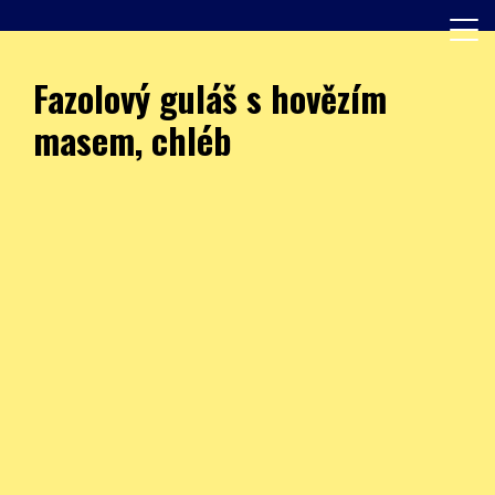
Skip
to
content
Další web používající WordPress
JÍDELNA – ZŠ Burešova
Fazolový guláš s hovězím
masem, chléb