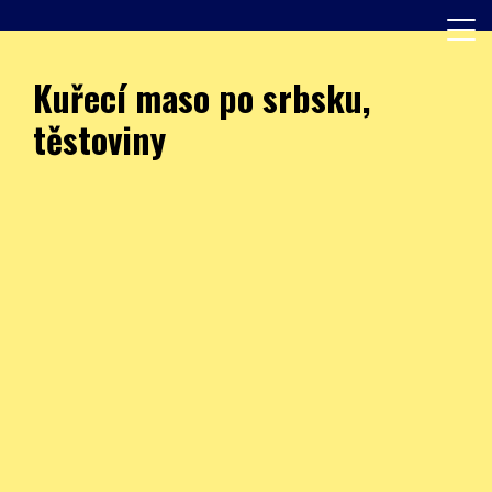
Skip
to
content
Další web používající WordPress
JÍDELNA – ZŠ Burešova
Kuřecí maso po srbsku,
těstoviny