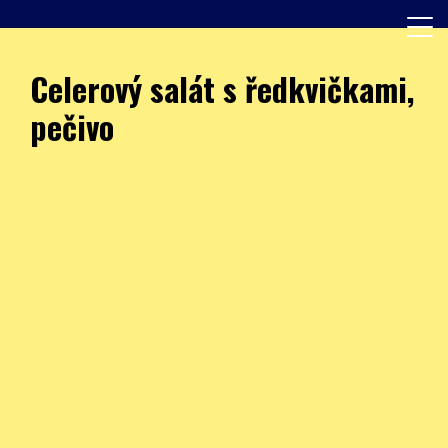
Skip
to
content
Další web používající WordPress
JÍDELNA – ZŠ Burešova
Celerový salát s ředkvičkami,
pečivo