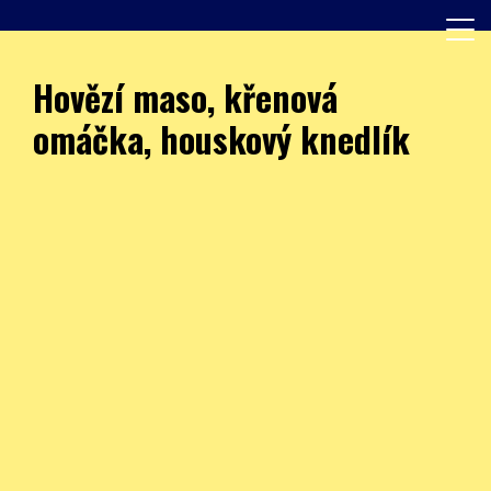
Skip
to
content
Další web používající WordPress
JÍDELNA – ZŠ Burešova
Hovězí maso, křenová
omáčka, houskový knedlík