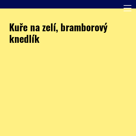
Skip
to
content
Další web používající WordPress
JÍDELNA – ZŠ Burešova
Kuře na zelí, bramborový
knedlík