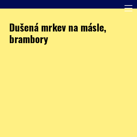
Skip
to
content
Další web používající WordPress
JÍDELNA – ZŠ Burešova
Dušená mrkev na másle,
brambory