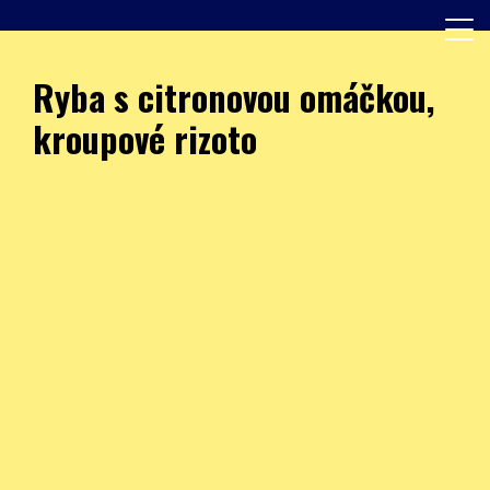
Skip
to
content
Další web používající WordPress
JÍDELNA – ZŠ Burešova
Ryba s citronovou omáčkou,
kroupové rizoto