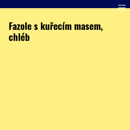
Skip
to
content
Další web používající WordPress
JÍDELNA – ZŠ Burešova
Fazole s kuřecím masem,
chléb