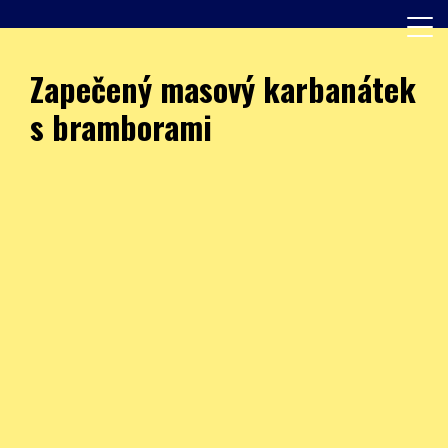
Skip
to
content
Další web používající WordPress
JÍDELNA – ZŠ Burešova
Zapečený masový karbanátek
s bramborami