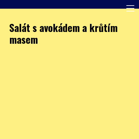
Skip
to
content
Další web používající WordPress
JÍDELNA – ZŠ Burešova
Salát s avokádem a krůtím
masem