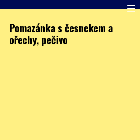
Skip
to
content
Další web používající WordPress
JÍDELNA – ZŠ Burešova
Pomazánka s česnekem a
ořechy, pečivo