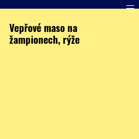
Skip
to
content
Další web používající WordPress
JÍDELNA – ZŠ Burešova
Vepřové maso na
žampionech, rýže