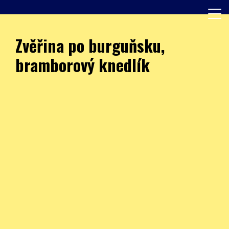
Skip
to
content
Další web používající WordPress
JÍDELNA – ZŠ Burešova
Zvěřina po burguňsku,
bramborový knedlík