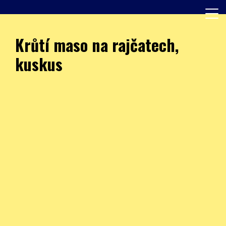
Skip
to
content
Další web používající WordPress
JÍDELNA – ZŠ Burešova
Krůtí maso na rajčatech,
kuskus