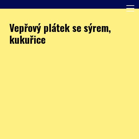
Skip
to
content
Další web používající WordPress
JÍDELNA – ZŠ Burešova
Vepřový plátek se sýrem,
kukuřice