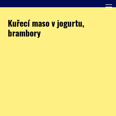
Skip
to
content
Další web používající WordPress
JÍDELNA – ZŠ Burešova
Kuřecí maso v jogurtu,
brambory