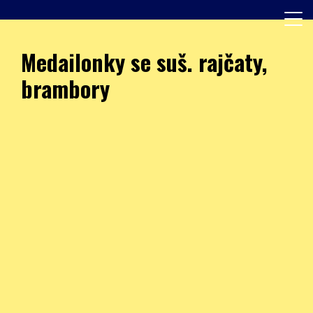
Skip
to
content
Další web používající WordPress
JÍDELNA – ZŠ Burešova
Medailonky se suš. rajčaty,
brambory