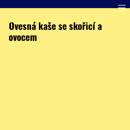
Skip
to
content
Další web používající WordPress
JÍDELNA – ZŠ Burešova
Ovesná kaše se skořicí a
ovocem