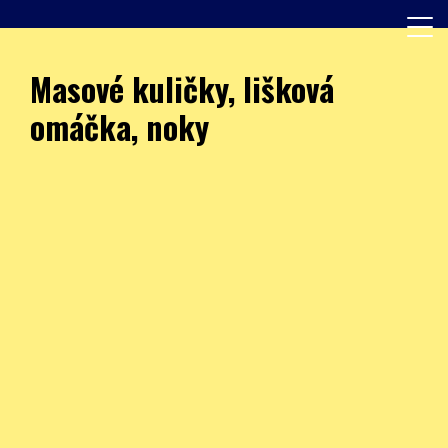
Skip
to
content
Další web používající WordPress
JÍDELNA – ZŠ Burešova
Masové kuličky, lišková
omáčka, noky