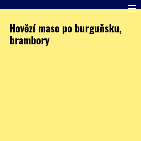
Skip
to
content
Další web používající WordPress
JÍDELNA – ZŠ Burešova
Hovězí maso po burguňsku,
brambory