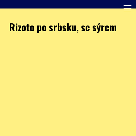
Skip
to
content
Další web používající WordPress
JÍDELNA – ZŠ Burešova
Rizoto po srbsku, se sýrem