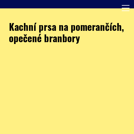
Skip
to
content
Další web používající WordPress
JÍDELNA – ZŠ Burešova
Kachní prsa na pomerančích,
opečené branbory