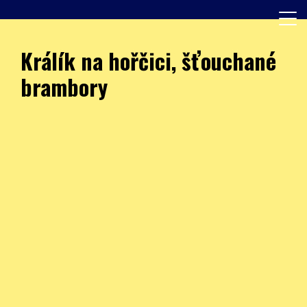
Skip
to
content
Další web používající WordPress
JÍDELNA – ZŠ Burešova
Králík na hořčici, šťouchané
brambory