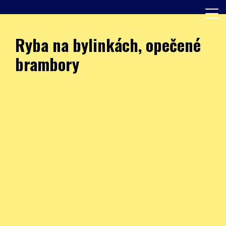
Skip
to
content
Další web používající WordPress
JÍDELNA – ZŠ Burešova
Ryba na bylinkách, opečené
brambory