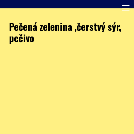
Skip
to
content
Další web používající WordPress
JÍDELNA – ZŠ Burešova
Pečená zelenina ,čerstvý sýr,
pečivo