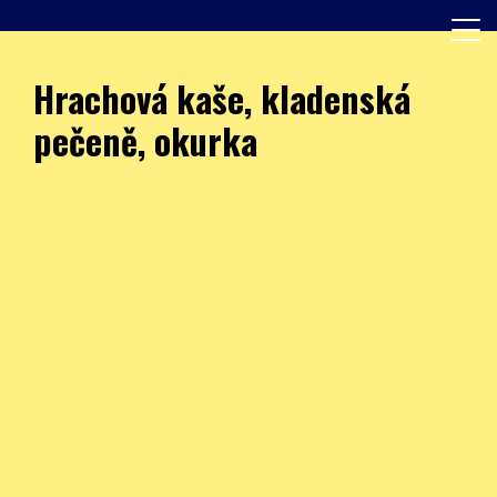
Skip
to
content
Další web používající WordPress
JÍDELNA – ZŠ Burešova
Hrachová kaše, kladenská
pečeně, okurka