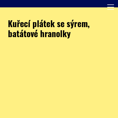
Skip
to
content
Další web používající WordPress
JÍDELNA – ZŠ Burešova
Kuřecí plátek se sýrem,
batátové hranolky