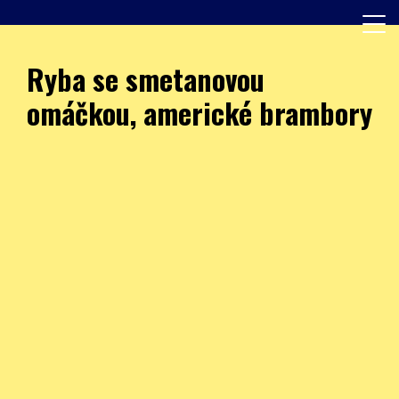
Skip
to
content
Další web používající WordPress
JÍDELNA – ZŠ Burešova
Ryba se smetanovou
omáčkou, americké brambory