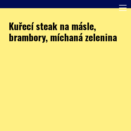
Skip
to
content
Další web používající WordPress
JÍDELNA – ZŠ Burešova
Kuřecí steak na másle,
brambory, míchaná zelenina