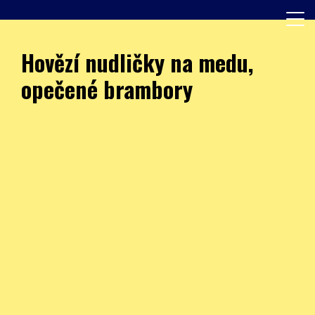
Skip
to
content
Další web používající WordPress
JÍDELNA – ZŠ Burešova
Hovězí nudličky na medu,
opečené brambory