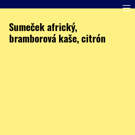
Skip
to
content
Další web používající WordPress
JÍDELNA – ZŠ Burešova
Sumeček africký,
bramborová kaše, citrón