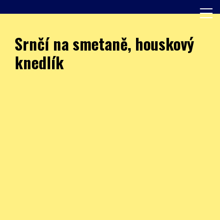
Skip
to
content
Další web používající WordPress
JÍDELNA – ZŠ Burešova
Srnčí na smetaně, houskový
knedlík