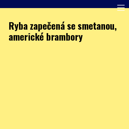
Skip
to
content
Další web používající WordPress
JÍDELNA – ZŠ Burešova
Ryba zapečená se smetanou,
americké brambory