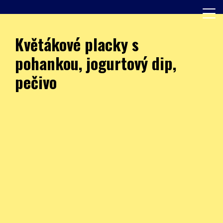
Skip
to
content
Další web používající WordPress
JÍDELNA – ZŠ Burešova
Květákové placky s
pohankou, jogurtový dip,
pečivo